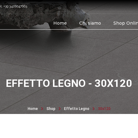
el: +39 3428047663
Home
Chi siamo
Shop Onli
EFFETTO LEGNO - 30X120
Home
Shop
Effetto Legno
30x120