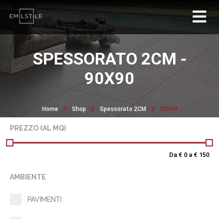
SPESSORATO 2CM -
90X90
Home
Shop
Spessorato 2CM
90X90
PREZZO (AL MQ)
Da €
0
a €
150
AMBIENTE
PAVIMENTI