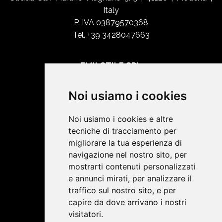
Italy
P. IVA 03879570368
Tel. +39 3428047663
EMILSTILE SRL
Chi siamo
Noi usiamo i cookies
Shop Online
Contatti
Noi usiamo i cookies e altre
tecniche di tracciamento per
migliorare la tua esperienza di
SOCIAL NETWORK
navigazione nel nostro sito, per
mostrarti contenuti personalizzati
e annunci mirati, per analizzare il
Termini e condizioni
traffico sul nostro sito, e per
capire da dove arrivano i nostri
visitatori.