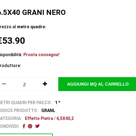
6.5X40 GRANI NERO
rezzo al
metro quadro
:
€53.90
isponibilità:
Pronta consegna!
roduttore:
ETRI QUADRI PER PACCO:
1 *
ODICE PRODOTTO:
GRANL
ATEGORIA:
Effetto Pietra
/
6,5X40,2
ONDIVIDI: