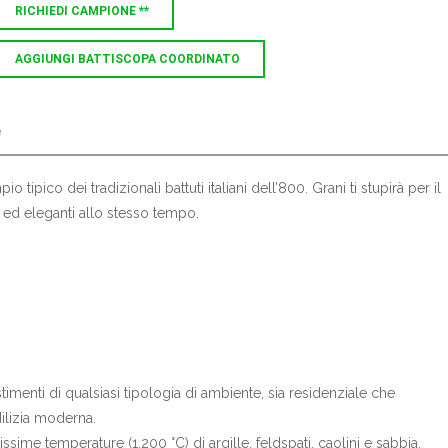
RICHIEDI CAMPIONE **
AGGIUNGI BATTISCOPA COORDINATO
e
pico dei tradizionali battuti italiani dell’800. Grani ti stupirà per il
l ed eleganti allo stesso tempo.
imenti di qualsiasi tipologia di ambiente, sia residenziale che
dilizia moderna.
ssime temperature (1.200 °C) di argille, feldspati, caolini e sabbia.