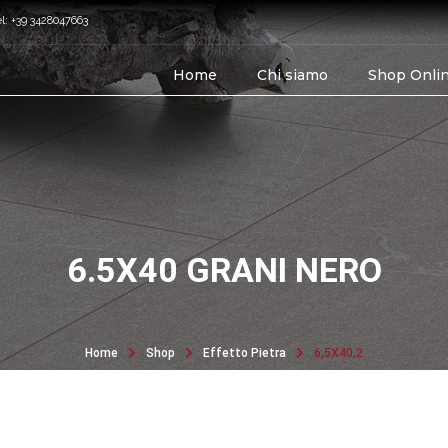
el: +39 3428047663
Home
Chi siamo
Shop Onli
6.5X40 GRANI NERO
Home
Shop
Effetto Pietra
6,5X40,2