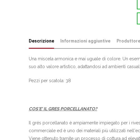
Descrizione
Informazioni aggiuntive
Produttor
Una miscela armonica e mai uguale di colore. Un esempio ti
suo alto valore artistico, adattandosi ad ambienti casua
Pezzi per scatola: 38
COS'E' IL GRES PORCELLANATO?
Il grés porcellanato è ampiamente impiegato per i rivest
commerciale ed è uno dei materiali più utilizzati nell'e
Viene ottenuto tramite un processo di cottura ad elevati