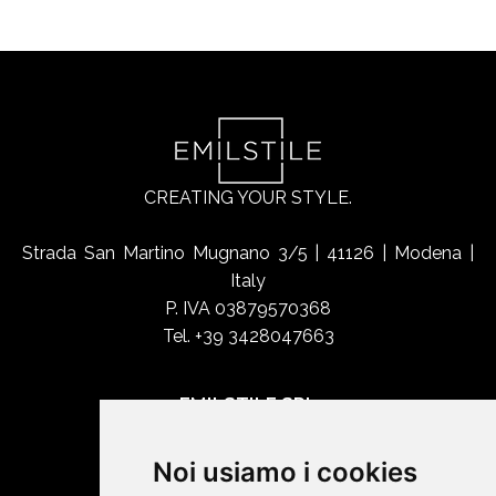
CREATING YOUR STYLE.
Strada San Martino Mugnano 3/5 | 41126 | Modena |
Italy
P. IVA 03879570368
Tel. +39 3428047663
EMILSTILE SRL
Chi siamo
Noi usiamo i cookies
Shop Online