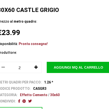
30X60 CASTLE GRIGIO
rezzo al
metro quadro
:
€23.99
isponibilità:
Pronta consegna!
roduttore:
ETRI QUADRI PER PACCO:
1.26 *
ODICE PRODOTTO:
CASGR3
ATEGORIA:
Effetto Cemento
/
30x60
ONDIVIDI: