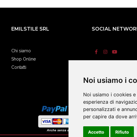
EMILSTILE SRL
SOCIAL NETWOR
Chi siamo
Shop Online
Contatti
Termini e condizi
Noi usiamo i c
Noi usiamo i cookies e 
esperienza di navigazio
personalizzati e annunci
per capire da dove arriv
Accetto
Rifiuto