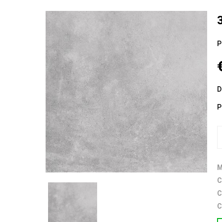
P
D
P
M
C
C
C