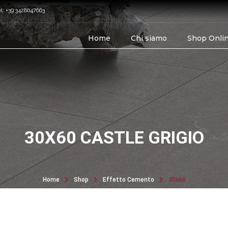
el: +39 3428047663
Home
Chi siamo
Shop Onli
30X60 CASTLE GRIGIO
Home
Shop
Effetto Cemento
30x60