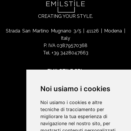
CREATING YOUR STYLE.
Strada San Martino Mugnano 3/5 | 41126 | Modena |
Italy
P. IVA 03879570368
Tel. +39 3428047663
EMILSTILE SRL
Chi siamo
Noi usiamo i cookies
Shop Online
Contatti
Noi usiamo i cookies e altre
tecniche di tracciamento per
migliorare la tua esperienza di
SOCIAL NETWORK
navigazione nel nostro sito, per
mostrarti contenuti personalizzati