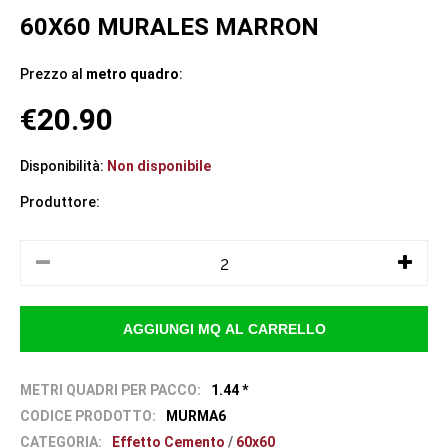
60X60 MURALES MARRON
Prezzo al
metro quadro
:
€20.90
Disponibilità:
Non disponibile
Produttore:
METRI QUADRI PER PACCO:
1.44 *
CODICE PRODOTTO:
MURMA6
CATEGORIA:
Effetto Cemento
/
60x60