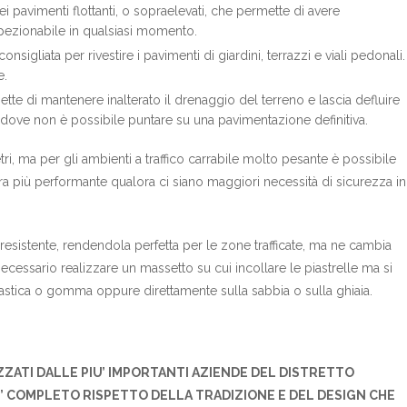
i pavimenti flottanti, o sopraelevati, che permette di avere
 ispezionabile in qualsiasi momento.
igliata per rivestire i pavimenti di giardini, terrazzi e viali pedonali.
e.
ette di mantenere inalterato il drenaggio del terreno e lascia defluire
ti dove non è possibile puntare su una pavimentazione definitiva.
tri, ma per gli ambienti a traffico carrabile molto pesante è possibile
ra più performante qualora ci siano maggiori necessità di sicurezza in
resistente, rendendola perfetta per le zone trafficate, ma ne cambia
cessario realizzare un massetto su cui incollare le piastrelle ma si
astica o gomma oppure direttamente sulla sabbia o sulla ghiaia.
ZZATI DALLE PIU’ IMPORTANTI AZIENDE DEL DISTRETTO
U’ COMPLETO RISPETTO DELLA TRADIZIONE E DEL DESIGN CHE