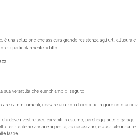
, è una soluzione che assicura grande resistenza agli urti, all’usura e
sore è particolarmente adatto:
azzi;
la sua versatilità che elenchiamo di seguito
reare camminamenti, ricavare una zona barbecue in giardino o un’are
chi deve rivestire aree carrabili in esterno, parcheggi auto e garage
o resistente ai carichi e ai pesi e, se necessario, è possibile inserire
le lastre.