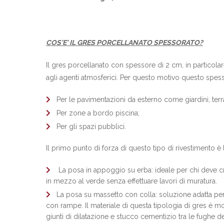
COS'E' IL GRES PORCELLANATO SPESSORATO?
Il gres porcellanato con spessore di 2 cm, in particolare
agli agenti atmosferici. Per questo motivo questo spes
Per le pavimentazioni da esterno come giardini, terr
Per zone a bordo piscina;
Per gli spazi pubblici.
Il primo punto di forza di questo tipo di rivestimento è 
La posa in appoggio su erba: ideale per chi deve c
in mezzo al verde senza effettuare lavori di muratura.
La posa su massetto con colla: soluzione adatta per 
con rampe. Il materiale di questa tipologia di gres è molt
giunti di dilatazione e stucco cementizio tra le fughe del