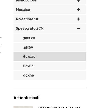
Monocolore
Mosaico
Rivestimenti
Spessorato 2CM
30x120
i
45x90
l
60x120
60x60
90X90
Articoli simili