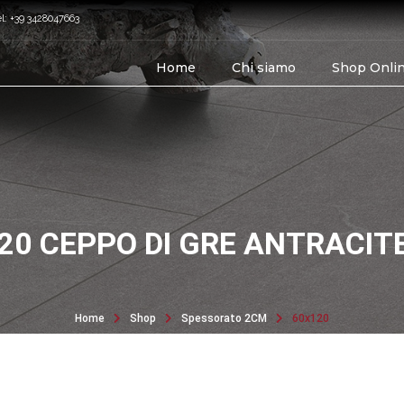
el: +39 3428047663
Home
Chi siamo
Shop Onli
20 CEPPO DI GRE ANTRACIT
Home
Shop
Spessorato 2CM
60x120