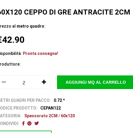
60X120 CEPPO DI GRE ANTRACITE 2CM
rezzo al
metro quadro
:
€42.90
isponibilità:
Pronta consegna!
roduttore:
ETRI QUADRI PER PACCO:
0.72 *
ODICE PRODOTTO:
CEPAN122
ATEGORIA:
Spessorato 2CM
/
60x120
ONDIVIDI: