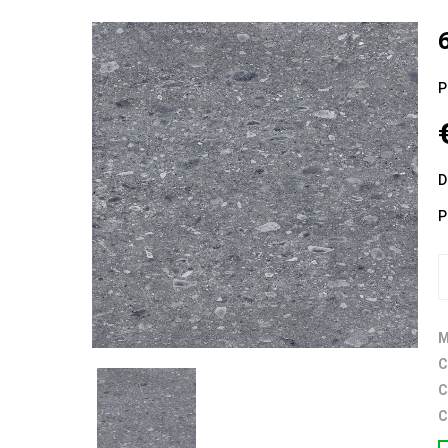
P
D
P
M
C
C
C