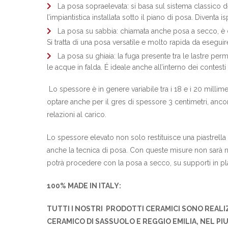
La posa sopraelevata: si basa sul sistema classico de
l’impiantistica installata sotto il piano di posa. Diventa
La posa su sabbia: chiamata anche posa a secco, è cons
Si tratta di una posa versatile e molto rapida da eseguir
La posa su ghiaia: la fuga presente tra le lastre perm
le acque in falda. É ideale anche all’interno dei contes
Lo spessore è in genere variabile tra i 18 e i 20 millime
optare anche per il gres di spessore 3 centimetri, anco
relazioni al carico.
Lo spessore elevato non solo restituisce una piastrella 
anche la tecnica di posa. Con queste misure non sarà ne
potrà procedere con la posa a secco, su supporti in pl
100% MADE IN ITALY:
TUTTI I NOSTRI PRODOTTI CERAMICI SONO REALI
CERAMICO DI SASSUOLO E REGGIO EMILIA, NEL PI