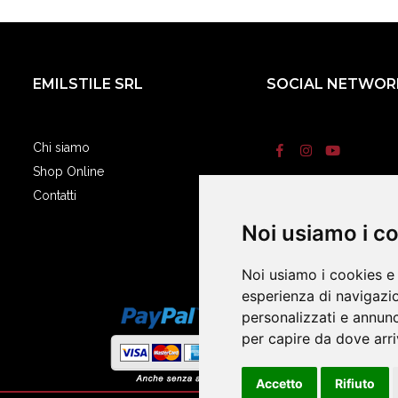
EMILSTILE SRL
SOCIAL NETWOR
Chi siamo
Shop Online
Contatti
Termini e condizi
Noi usiamo i c
Noi usiamo i cookies e 
esperienza di navigazio
personalizzati e annunci
per capire da dove arriv
Accetto
Rifiuto