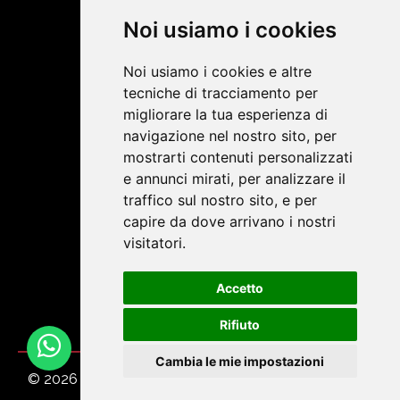
Chi siamo
Noi usiamo i cookies
Shop Online
Contatti
Noi usiamo i cookies e altre
tecniche di tracciamento per
migliorare la tua esperienza di
SOCIAL NETWORK
navigazione nel nostro sito, per
mostrarti contenuti personalizzati
e annunci mirati, per analizzare il
Termini e condizioni
traffico sul nostro sito, e per
capire da dove arrivano i nostri
visitatori.
Accetto
Rifiuto
Cambia le mie impostazioni
© 2026
Emilstile srl
. Tutti i diritti riservati - Powered
by
ViDa CMS 3.0