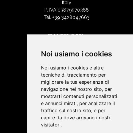
Italy
P. IVA 03879570368
Tel. +39 3428047663
EMILSTILE SRL
Chi siamo
Noi usiamo i cookies
Shop Online
Contatti
Noi usiamo i cookies e altre
tecniche di tracciamento per
migliorare la tua esperienza di
SOCIAL NETWORK
navigazione nel nostro sito, per
mostrarti contenuti personalizzati
e annunci mirati, per analizzare il
Termini e condizioni
traffico sul nostro sito, e per
capire da dove arrivano i nostri
visitatori.