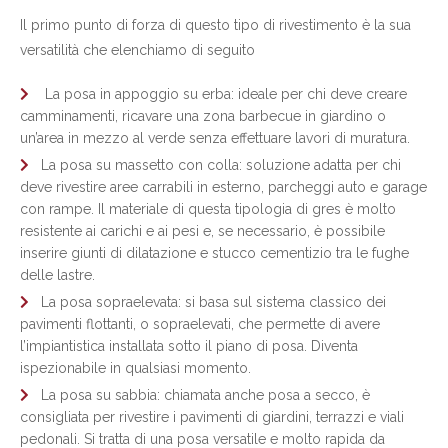
Il primo punto di forza di questo tipo di rivestimento è la sua
versatilità che elenchiamo di seguito
La posa in appoggio su erba: ideale per chi deve creare
camminamenti, ricavare una zona barbecue in giardino o
un’area in mezzo al verde senza effettuare lavori di muratura.
La posa su massetto con colla: soluzione adatta per chi
deve rivestire aree carrabili in esterno, parcheggi auto e garage
con rampe. Il materiale di questa tipologia di gres è molto
resistente ai carichi e ai pesi e, se necessario, è possibile
inserire giunti di dilatazione e stucco cementizio tra le fughe
delle lastre.
La posa sopraelevata: si basa sul sistema classico dei
pavimenti flottanti, o sopraelevati, che permette di avere
l’impiantistica installata sotto il piano di posa. Diventa
ispezionabile in qualsiasi momento.
La posa su sabbia: chiamata anche posa a secco, è
consigliata per rivestire i pavimenti di giardini, terrazzi e viali
pedonali. Si tratta di una posa versatile e molto rapida da