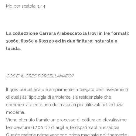
Mq per scatola: 1.44
La collezzione Carrara Arabescato la trovi in tre formati:
30x60, 60x60 e 60x120 ed in due finiture: naturale e
lucida.
COS'E' IL GRES PORCELLANATO?
Il grés porcellanato è ampiamente impiegato per i rivestimenti
di qualsiasi tipologia di ambiente, sia residenziale che
commerciale ed è uno dei materiali più utilizzati nell'edilizia
moderna.
Viene ottenuto tramite un processo di cottura ad elevatissime
temperature (1.200 °C) di argille, feldspati, caolini e sabbia.
Queste materie prime vengono prima macinate poi finemente