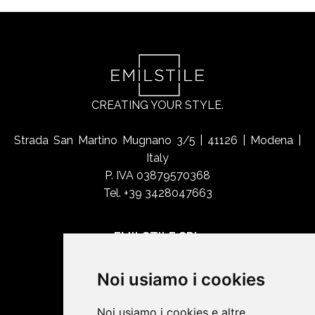
CREATING YOUR STYLE.
Strada San Martino Mugnano 3/5 | 41126 | Modena |
Italy
P. IVA 03879570368
Tel. +39 3428047663
EMILSTILE SRL
Chi siamo
Noi usiamo i cookies
Shop Online
Contatti
Noi usiamo i cookies e altre