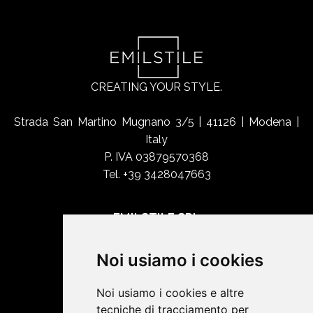
CREATING YOUR STYLE.
Strada San Martino Mugnano 3/5 | 41126 | Modena |
Italy
P. IVA 03879570368
Tel. +39 3428047663
EMILSTILE SRL
Chi siamo
Noi usiamo i cookies
Shop Online
Contatti
Noi usiamo i cookies e altre
tecniche di tracciamento per