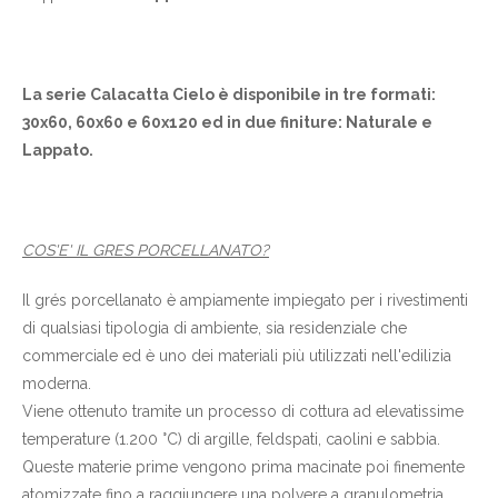
La serie Calacatta Cielo è disponibile in tre formati:
30x60, 60x60 e 60x120 ed in due finiture: Naturale e
Lappato.
COS'E' IL GRES PORCELLANATO?
Il grés porcellanato è ampiamente impiegato per i rivestimenti
di qualsiasi tipologia di ambiente, sia residenziale che
commerciale ed è uno dei materiali più utilizzati nell'edilizia
moderna.
Viene ottenuto tramite un processo di cottura ad elevatissime
temperature (1.200 °C) di argille, feldspati, caolini e sabbia.
Queste materie prime vengono prima macinate poi finemente
atomizzate fino a raggiungere una polvere a granulometria