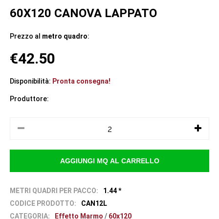
60X120 CANOVA LAPPATO
Prezzo al
metro quadro
:
€42.50
Disponibilità:
Pronta consegna!
Produttore:
METRI QUADRI PER PACCO:
1.44 *
CODICE PRODOTTO:
CAN12L
CATEGORIA:
Effetto Marmo
/
60x120