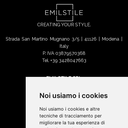
CREATING YOUR STYLE.
Strada San Martino Mugnano 3/5 | 41126 | Modena |
Italy
P. IVA 03879570368
Tel. +39 3428047663
EMILSTILE SRL
Chi siamo
Noi usiamo i cookies
Shop Online
Contatti
Noi usiamo i cookies e altre
tecniche di tracciamento per
migliorare la tua esperienza di
SOCIAL NETWORK