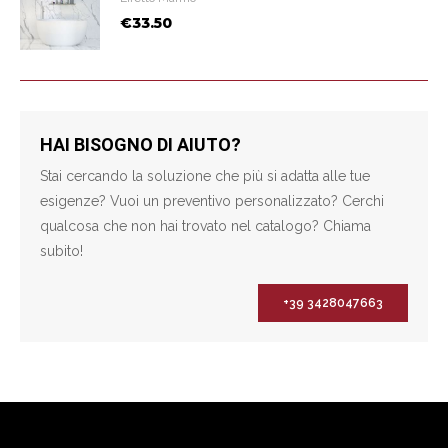
€33.50
HAI BISOGNO DI AIUTO?
Stai cercando la soluzione che più si adatta alle tue
esigenze? Vuoi un preventivo personalizzato? Cerchi
qualcosa che non hai trovato nel catalogo? Chiama
subito!
+39 3428047663