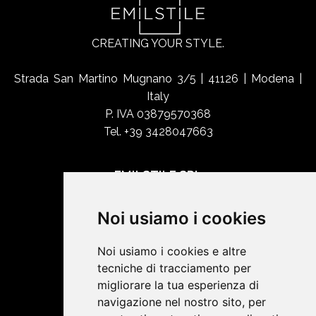
CREATING YOUR STYLE.
Strada San Martino Mugnano 3/5 | 41126 | Modena |
Italy
P. IVA 03879570368
Tel. +39 3428047663
EMILSTILE SRL
Chi siamo
Noi usiamo i cookies
Shop Online
Contatti
Noi usiamo i cookies e altre
tecniche di tracciamento per
migliorare la tua esperienza di
SOCIAL NETWORK
navigazione nel nostro sito, per