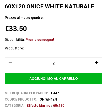
60X120 ONICE WHITE NATURALE
Prezzo al
metro quadro
:
€33.50
Disponibilità:
Pronta consegna!
Produttore:
METRI QUADRI PER PACCO:
1.44 *
CODICE PRODOTTO:
ONIWH12N
CATEGORIA:
Effetto Marmo
/
60x120