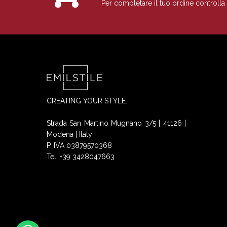
Per completare il tuo ordine controlla 
CREATING YOUR STYLE.
Strada San Martino Mugnano 3/5 | 41126 |
Modena | Italy
P. IVA 03879570368
Tel. +39 3428047663