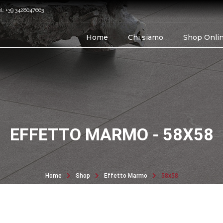
el: +39 3428047663
Home
Chi siamo
Shop Onli
EFFETTO MARMO - 58X58
Home
Shop
Effetto Marmo
58x58