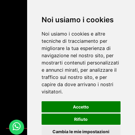
EMILSTILE SRL
Chi siamo
Noi usiamo i cookies
Shop Online
Contatti
Noi usiamo i cookies e altre
tecniche di tracciamento per
migliorare la tua esperienza di
SOCIAL NETWORK
navigazione nel nostro sito, per
mostrarti contenuti personalizzati
e annunci mirati, per analizzare il
Termini e condizioni
traffico sul nostro sito, e per
capire da dove arrivano i nostri
visitatori.
Accetto
Rifiuto
Cambia le mie impostazioni