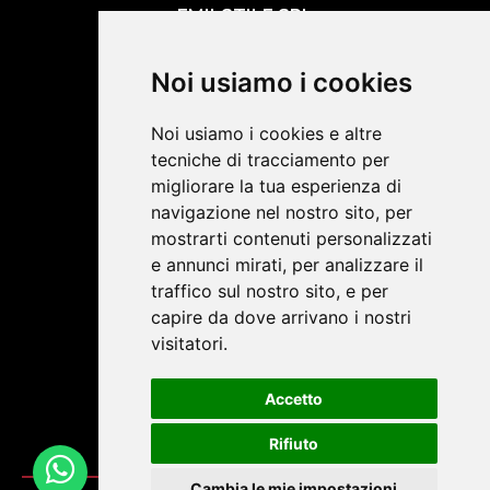
EMILSTILE SRL
Chi siamo
Noi usiamo i cookies
Shop Online
Contatti
Noi usiamo i cookies e altre
tecniche di tracciamento per
migliorare la tua esperienza di
SOCIAL NETWORK
navigazione nel nostro sito, per
mostrarti contenuti personalizzati
e annunci mirati, per analizzare il
Termini e condizioni
traffico sul nostro sito, e per
capire da dove arrivano i nostri
visitatori.
Accetto
Rifiuto
Cambia le mie impostazioni