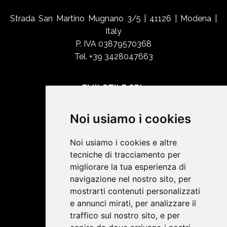
Strada San Martino Mugnano 3/5 | 41126 | Modena |
Italy
P. IVA 03879570368
Tel. +39 3428047663
EMILSTILE SRL
Chi siamo
Noi usiamo i cookies
Shop Online
Contatti
Noi usiamo i cookies e altre
tecniche di tracciamento per
migliorare la tua esperienza di
SOCIAL NETWORK
navigazione nel nostro sito, per
mostrarti contenuti personalizzati
e annunci mirati, per analizzare il
Termini e condizioni
traffico sul nostro sito, e per