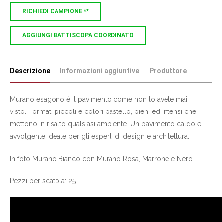
RICHIEDI CAMPIONE **
AGGIUNGI BATTISCOPA COORDINATO
Descrizione
Informazioni aggiuntive
Produttore
Murano esagono è il pavimento come non lo avete mai
visto. Formati piccoli e colori pastello, pieni ed intensi che
mettono in risalto qualsiasi ambiente. Un pavimento caldo e
avvolgente ideale per gli esperti di design e architettura.
In foto Murano Bianco con Murano Rosa, Marrone e Nero.
Pezzi per scatola: 25