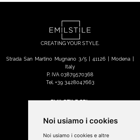
CREATING YOUR STYLE.
Strada San Martino Mugnano 3/5 | 41126 | Modena |
Italy
P. IVA 03879570368
Tel. +39 3428047663
EMILSTILE SRL
Chi siamo
Noi usiamo i cookies
Shop Online
Contatti
Noi usiamo i cookies e altre