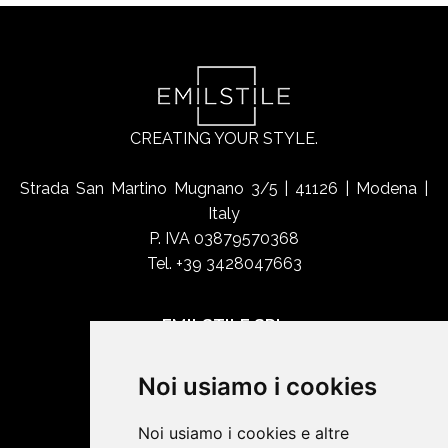
CREATING YOUR STYLE.
Strada San Martino Mugnano 3/5 | 41126 | Modena |
Italy
P. IVA 03879570368
Tel. +39 3428047663
EMILSTILE SRL
Chi siamo
Noi usiamo i cookies
Shop Online
Contatti
Noi usiamo i cookies e altre