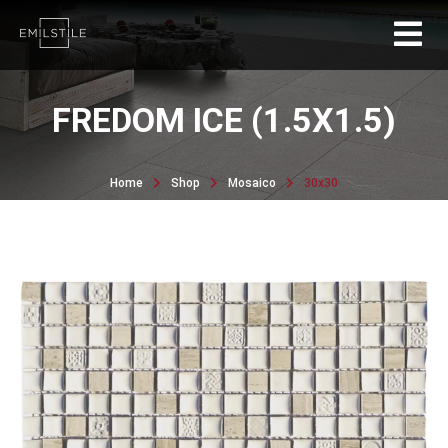
FREDOM ICE (1.5X1.5)
Home
Shop
Mosaico
30x30