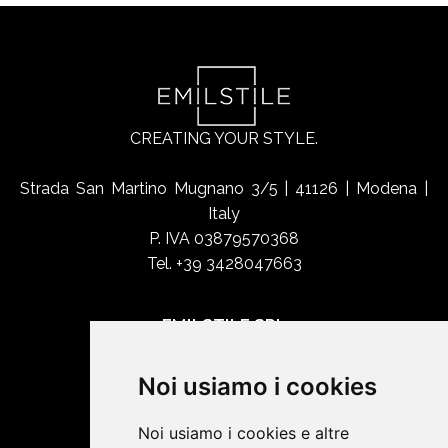
CREATING YOUR STYLE.
Strada San Martino Mugnano 3/5 | 41126 | Modena |
Italy
P. IVA 03879570368
Tel. +39 3428047663
EMILSTILE SRL
Chi siamo
Noi usiamo i cookies
Shop Online
Contatti
Noi usiamo i cookies e altre