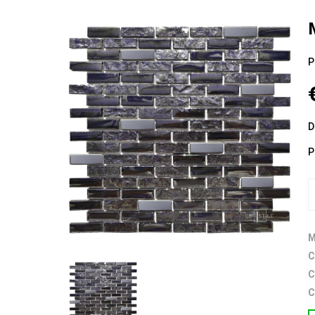
P
D
P
M
C
C
C