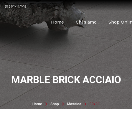
el: +39 3428047663
Home
Chi siamo
Shop Onli
MARBLE BRICK ACCIAIO
Home
Shop
Mosaico
30x30