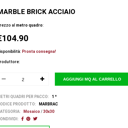
MARBLE BRICK ACCIAIO
rezzo al
metro quadro
:
€104.90
isponibilità:
Pronta consegna!
roduttore:
ETRI QUADRI PER PACCO:
1 *
ODICE PRODOTTO:
MARBRAC
ATEGORIA:
Mosaico
/
30x30
ONDIVIDI: