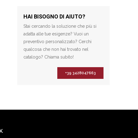
HAI BISOGNO DI AIUTO?
Stai cercando la soluzione che più si
adatta alle tue esigenze? Vuoi un
preventivo personalizzato? Cerchi
qualcosa che non hai trovato nel
catalogo? Chiama subito!
+39 3428047663
K