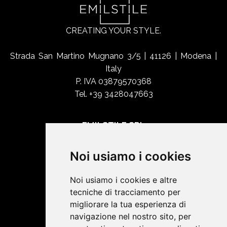
CREATING YOUR STYLE.
Strada San Martino Mugnano 3/5 | 41126 | Modena |
Italy
P. IVA 03879570368
Tel. +39 3428047663
EMILSTILE SRL
Chi siamo
Noi usiamo i cookies
Shop Online
Contatti
Noi usiamo i cookies e altre
tecniche di tracciamento per
migliorare la tua esperienza di
SOCIAL NETWORK
navigazione nel nostro sito, per