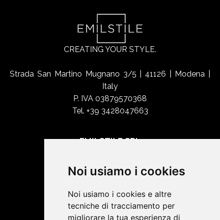
CREATING YOUR STYLE.
Strada San Martino Mugnano 3/5 | 41126 | Modena |
Italy
P. IVA 03879570368
Tel. +39 3428047663
EMILSTILE SRL
Chi siamo
Noi usiamo i cookies
Shop Online
Contatti
Noi usiamo i cookies e altre
tecniche di tracciamento per
migliorare la tua esperienza di
SOCIAL NETWORK