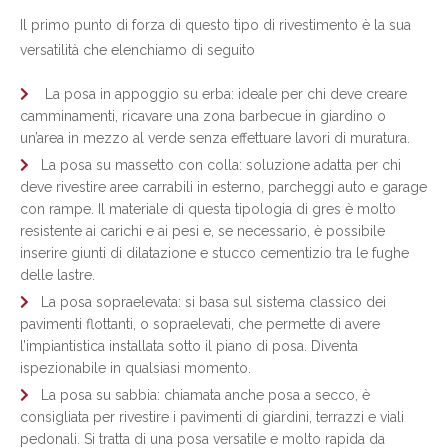
Il primo punto di forza di questo tipo di rivestimento è la sua
versatilità che elenchiamo di seguito
La posa in appoggio su erba: ideale per chi deve creare
camminamenti, ricavare una zona barbecue in giardino o
un’area in mezzo al verde senza effettuare lavori di muratura.
La posa su massetto con colla: soluzione adatta per chi
deve rivestire aree carrabili in esterno, parcheggi auto e garage
con rampe. Il materiale di questa tipologia di gres è molto
resistente ai carichi e ai pesi e, se necessario, è possibile
inserire giunti di dilatazione e stucco cementizio tra le fughe
delle lastre.
La posa sopraelevata: si basa sul sistema classico dei
pavimenti flottanti, o sopraelevati, che permette di avere
l’impiantistica installata sotto il piano di posa. Diventa
ispezionabile in qualsiasi momento.
La posa su sabbia: chiamata anche posa a secco, è
consigliata per rivestire i pavimenti di giardini, terrazzi e viali
pedonali. Si tratta di una posa versatile e molto rapida da