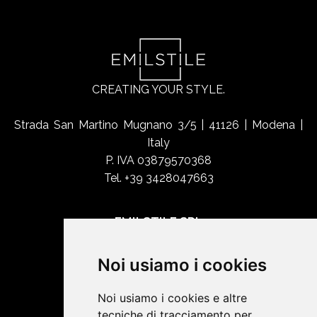
CREATING YOUR STYLE.
Strada San Martino Mugnano 3/5 | 41126 | Modena |
Italy
P. IVA 03879570368
Tel. +39 3428047663
EMILSTILE SRL
Chi siamo
Noi usiamo i cookies
Shop Online
Contatti
Noi usiamo i cookies e altre
tecniche di tracciamento per