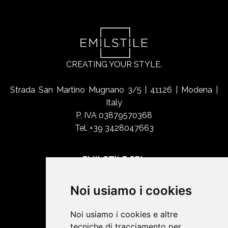
CREATING YOUR STYLE.
Strada San Martino Mugnano 3/5 | 41126 | Modena |
Italy
P. IVA 03879570368
Tel. +39 3428047663
EMILSTILE SRL
Chi siamo
Noi usiamo i cookies
Shop Online
Contatti
Noi usiamo i cookies e altre
tecniche di tracciamento per