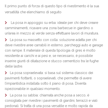
Il primo punto di forza di questo tipo di rivestimento è la sua
versatilità che elenchiamo di seguito
La posa in appoggio su erba: ideale per chi deve creare
camminamenti, ricavare una zona barbecue in giardino o
un’area in mezzo al verde senza effettuare lavori di muratura.
La posa su massetto con colla: soluzione adatta per chi
deve rivestire aree carrabili in esterno, parcheggi auto e garage
con rampe. Il materiale di questa tipologia di gres è molto
resistente ai carichi e ai pesi e, se necessario, è possibile
inserire giunti di dilatazione e stucco cementizio tra le fughe
delle lastre.
La posa sopraelevata: si basa sul sistema classico dei
pavimenti flottanti, o sopraelevati, che permette di avere
l’impiantistica installata sotto il piano di posa. Diventa
ispezionabile in qualsiasi momento.
La posa su sabbia: chiamata anche posa a secco, è
consigliata per rivestire i pavimenti di giardini, terrazzi e viali
pedonali. Si tratta di una posa versatile e molto rapida da