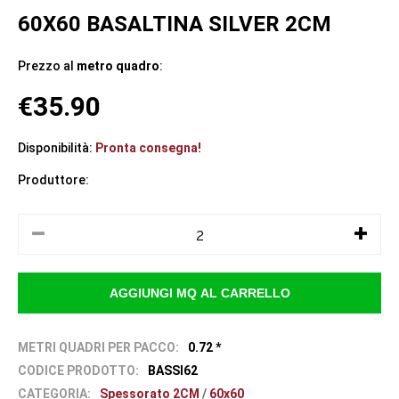
60X60 BASALTINA SILVER 2CM
Prezzo al
metro quadro
:
€35.90
Disponibilità:
Pronta consegna!
Produttore:
METRI QUADRI PER PACCO:
0.72 *
CODICE PRODOTTO:
BASSI62
CATEGORIA:
Spessorato 2CM
/
60x60