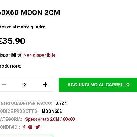
60X60 MOON 2CM
rezzo al
metro quadro
:
€35.90
isponibilità:
Non disponibile
roduttore:
ETRI QUADRI PER PACCO:
0.72 *
ODICE PRODOTTO:
MOON602
ATEGORIA:
Spessorato 2CM
/
60x60
ONDIVIDI: