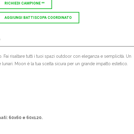
RICHIEDI CAMPIONE **
AGGIUNGI BATTISCOPA COORDINATO
e
Fai risaltare tutti i tuoi spazi outdoor con eleganza e semplicità. Un
ce lunari. Moon è la tua scelta sicura per un grande impatto estetico.
mati: 60x60 e 60x120.