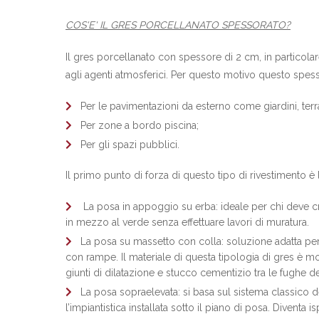
COS'E' IL GRES PORCELLANATO SPESSORATO?
Il gres porcellanato con spessore di 2 cm, in particolare
agli agenti atmosferici. Per questo motivo questo spes
Per le pavimentazioni da esterno come giardini, terr
Per zone a bordo piscina;
Per gli spazi pubblici.
Il primo punto di forza di questo tipo di rivestimento è 
La posa in appoggio su erba: ideale per chi deve c
in mezzo al verde senza effettuare lavori di muratura.
La posa su massetto con colla: soluzione adatta per 
con rampe. Il materiale di questa tipologia di gres è molt
giunti di dilatazione e stucco cementizio tra le fughe del
La posa sopraelevata: si basa sul sistema classico de
l’impiantistica installata sotto il piano di posa. Diventa