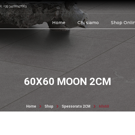
el: +39 3428047663
Home
Chi siamo
Shop Onli
60X60 MOON 2CM
Home
Shop
Spessorato 2CM
60x60