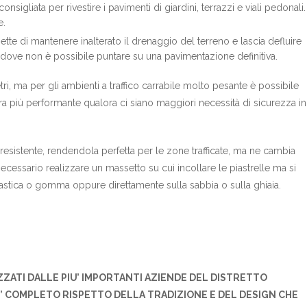
igliata per rivestire i pavimenti di giardini, terrazzi e viali pedonali.
e.
ette di mantenere inalterato il drenaggio del terreno e lascia defluire
ti dove non è possibile puntare su una pavimentazione definitiva.
tri, ma per gli ambienti a traffico carrabile molto pesante è possibile
ra più performante qualora ci siano maggiori necessità di sicurezza in
resistente, rendendola perfetta per le zone trafficate, ma ne cambia
cessario realizzare un massetto su cui incollare le piastrelle ma si
astica o gomma oppure direttamente sulla sabbia o sulla ghiaia.
ZZATI DALLE PIU’ IMPORTANTI AZIENDE DEL DISTRETTO
U’ COMPLETO RISPETTO DELLA TRADIZIONE E DEL DESIGN CHE