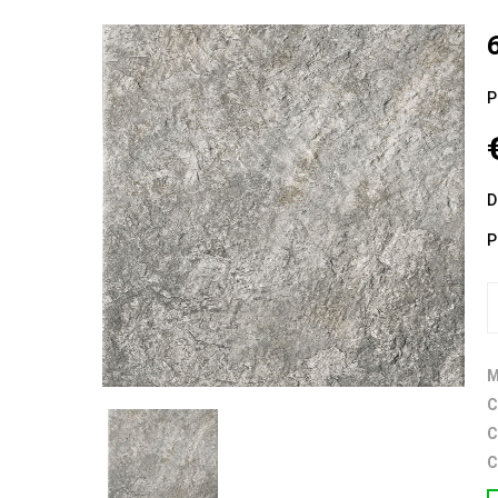
P
D
P
M
C
C
C