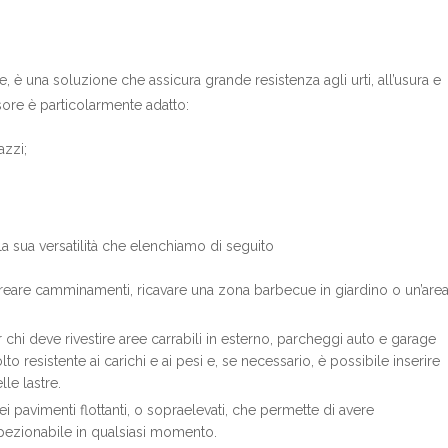
, è una soluzione che assicura grande resistenza agli urti, all’usura e
sore è particolarmente adatto:
azzi;
la sua versatilità che elenchiamo di seguito
reare camminamenti, ricavare una zona barbecue in giardino o un’are
chi deve rivestire aree carrabili in esterno, parcheggi auto e garage
o resistente ai carichi e ai pesi e, se necessario, è possibile inserire
le lastre.
i pavimenti flottanti, o sopraelevati, che permette di avere
 ispezionabile in qualsiasi momento.