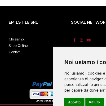
EMILSTILE SRL
SOCIAL NETWOR
Chi siamo
Shop Online
Contatti
Termini e condizi
Noi usiamo i c
Noi usiamo i cookies e 
esperienza di navigazio
personalizzati e annunci
per capire da dove arriv
Accetto
Rifiuto