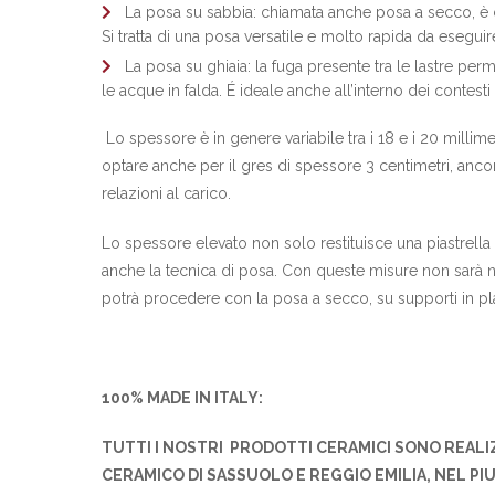
La posa su sabbia: chiamata anche posa a secco, è cons
Si tratta di una posa versatile e molto rapida da eseguir
La posa su ghiaia: la fuga presente tra le lastre perm
le acque in falda. É ideale anche all’interno dei contes
Lo spessore è in genere variabile tra i 18 e i 20 millime
optare anche per il gres di spessore 3 centimetri, anco
relazioni al carico.
Lo spessore elevato non solo restituisce una piastrella 
anche la tecnica di posa. Con queste misure non sarà ne
potrà procedere con la posa a secco, su supporti in pl
100% MADE IN ITALY:
TUTTI I NOSTRI PRODOTTI CERAMICI SONO REALI
CERAMICO DI SASSUOLO E REGGIO EMILIA, NEL PI