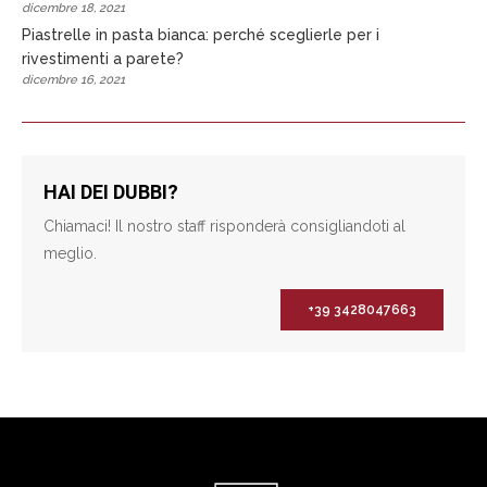
dicembre 18, 2021
Piastrelle in pasta bianca: perché sceglierle per i
rivestimenti a parete?
dicembre 16, 2021
HAI DEI DUBBI?
Chiamaci! Il nostro staff risponderà consigliandoti al
meglio.
+39 3428047663