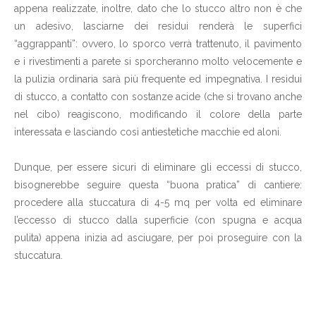
appena realizzate, inoltre, dato che lo stucco altro non è che
un adesivo, lasciarne dei residui renderà le superfici
“aggrappanti”: ovvero, lo sporco verrà trattenuto, il pavimento
e i rivestimenti a parete si sporcheranno molto velocemente e
la pulizia ordinaria sarà più frequente ed impegnativa. I residui
di stucco, a contatto con sostanze acide (che si trovano anche
nel cibo) reagiscono, modificando il colore della parte
interessata e lasciando così antiestetiche macchie ed aloni.
Dunque, per essere sicuri di eliminare gli eccessi di stucco,
bisognerebbe seguire questa “buona pratica” di cantiere:
procedere alla stuccatura di 4-5 mq per volta ed eliminare
l’eccesso di stucco dalla superficie (con spugna e acqua
pulita) appena inizia ad asciugare, per poi proseguire con la
stuccatura.