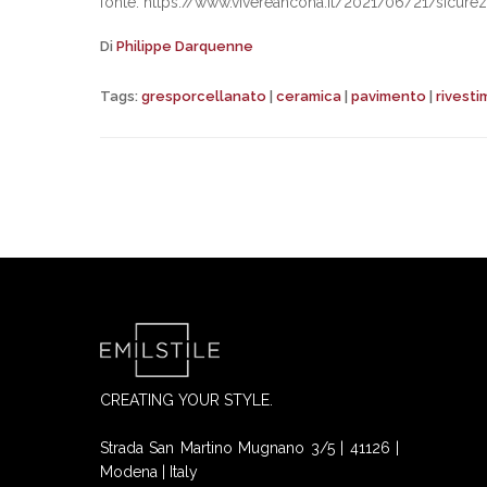
fonte: https://www.vivereancona.it/2021/06/21/sicure
Di
Philippe Darquenne
Tags:
gresporcellanato
|
ceramica
|
pavimento
|
rivest
CREATING YOUR STYLE.
Strada San Martino Mugnano 3/5 | 41126 |
Modena | Italy