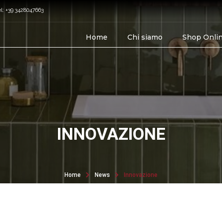
el: +39 3428047663
Home
Chi siamo
Shop Onli
INNOVAZIONE
Home
News
Innovazione