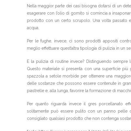
Nella maggior parte dei casi bisogna dotarsi di un de
esagerare con l’olio di gomito si comincia a insaponare
prodotto con un certo scrupolo. Una volta passato e 
acqua.
Per le fughe, invece, ci sono prodotti appositi cont
meglio effettuare quest’altra tipologia di pulizia in u
E la pulizia di routine invece? Distinguendo sempre
Questo materiale si presenta con una superficie più
spazzola a setole morbide per ottenere una maggiore fr
delle sostanze che possono essere contenute in grandi 
piastrelle e, alla lunga, favorire la formazione di macchi
Per quanto riguarda invece il gres porcellanato eff
solitamente può essere pulito con un panno pelle o
consigliato qualsiasi prodotto che non contenga sostan