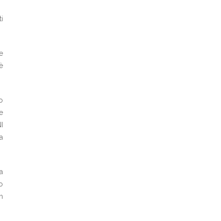
i
e
è
o
e
I
a
a
o
n