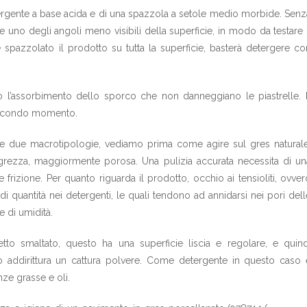
tergente a base acida e di una spazzola a setole medio morbide. Senz
 uno degli angoli meno visibili della superficie, in modo da testare i
spazzolato il prodotto su tutta la superficie, basterà detergere co
ro l’assorbimento dello sporco che non danneggiano le piastrelle. 
n secondo momento.
 le due macrotipologie, vediamo prima come agire sul gres naturale
 grezza, maggiormente porosa. Una pulizia accurata necessita di un
izione. Per quanto riguarda il prodotto, occhio ai tensioliti, ovver
quantità nei detergenti, le quali tendono ad annidarsi nei pori dell
e di umidità.
etto smaltato, questo ha una superficie liscia e regolare, e quind
 addirittura un cattura polvere. Come detergente in questo caso 
ze grasse e oli.