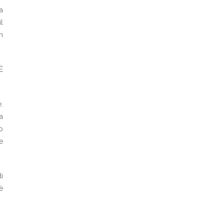
a
l
n
È
.
a
o
e
i
è