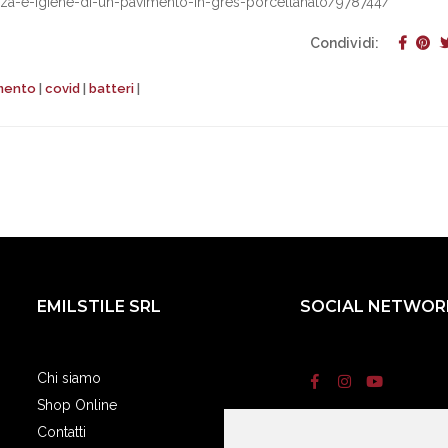
zza-e-igiene-di-un-pavimento-in-gres-porcellanato/978744/
Condividi:
imento
|
covid
|
batteri
|
EMILSTILE SRL
SOCIAL NETWOR
Chi siamo
Shop Online
Contatti
Termini e condizi