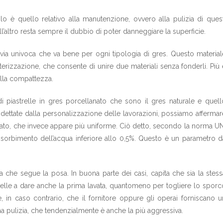
lo è quello relativo alla manutenzione, ovvero alla pulizia di quest
ll’altro resta sempre il dubbio di poter danneggiare la superficie.
ia univoca che va bene per ogni tipologia di gres. Questo material
terizzazione, che consente di unire due materiali senza fonderli. Più 
 alla compattezza.
 piastrelle in gres porcellanato che sono il gres naturale e quell
sità dettate dalla personalizzazione delle lavorazioni, possiamo affermar
altato, che invece appare più uniforme. Ciò detto, secondo la norma UN
sorbimento dell’acqua inferiore allo 0,5%. Questo è un parametro d
 che segue la posa. In buona parte dei casi, capita che sia la stess
trelle a dare anche la prima lavata, quantomeno per togliere lo sporc
 in caso contrario, che il fornitore oppure gli operai forniscano u
a pulizia, che tendenzialmente è anche la più aggressiva.